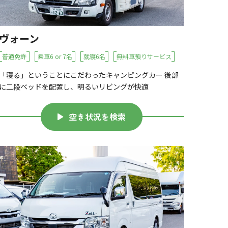
ヴォーン
普通免許
乗車6 or 7名
就寝6名
無料車預りサービス
「寝る」ということにこだわったキャンピングカー 後部
に二段ベッドを配置し、明るいリビングが快適
空き状況を検索