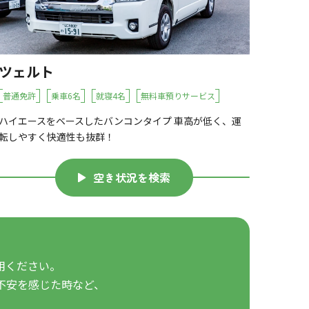
ツェルト
普通免許
乗車6名
就寝4名
無料車預りサービス
ハイエースをベースしたバンコンタイプ 車高が低く、運
転しやすく快適性も抜群！
空き状況を検索
用ください。
不安を感じた時など、
。