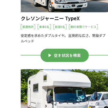
クレソンジャーニー TypeX
普通免許
乗車6名
就寝6名
無料車預りサービス
安定感を求めたダブルタイヤ。 圧倒的な広さ、常設ダブ
ルベッド
空き状況を検索