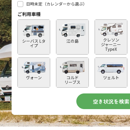
日時未定（カレンダーから選ぶ）
ご利用車種
クレソン
シーバス Lタ
江の島
ジャーニー
イプ
TypeX
ヴォーン
コルド
ツェルト
リーブス