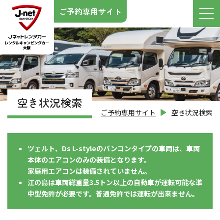
ご予約専用サイト
空き状況検索
ご予約専用サイト
空き状況検索
ツェルト、Ds L-styleのバンコンタイプの車両は、車両
本体のエアコンのみの装備となります。
家庭用エアコンは装備されていません。
江の島は車両総重量3.5トン以上の自動車が運転可能な準
中型免許が必要です。普通免許では運転が出来ません。