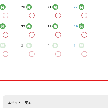
20
21
22
発
発
発
発
27
28
29
発
発
発
発
3
4
5
発
発
発
発
本サイトに戻る