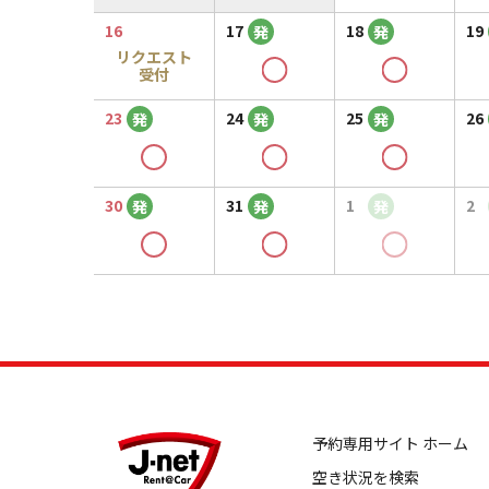
16
17
18
19
発
発
リクエスト
受付
23
24
25
26
発
発
発
30
31
1
2
発
発
発
予約専用サイト ホーム
空き状況を検索